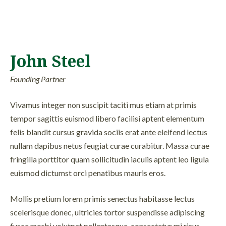
John Steel
Founding Partner
Vivamus integer non suscipit taciti mus etiam at primis
tempor sagittis euismod libero facilisi aptent elementum
felis blandit cursus gravida sociis erat ante eleifend lectus
nullam dapibus netus feugiat curae curabitur. Massa curae
fringilla porttitor quam sollicitudin iaculis aptent leo ligula
euismod dictumst orci penatibus mauris eros.
Mollis pretium lorem primis senectus habitasse lectus
scelerisque donec, ultricies tortor suspendisse adipiscing
fusce morbi volutpat pellentesque, consectetur mi risus