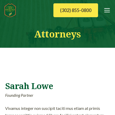
Skip
M
(302) 855-0800
to
content
Attorneys
Sarah Lowe
Founding Partner
Vivamus integer non suscipit taciti mus etiam at primis