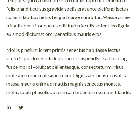
tempor sagittis euismod libero facilisi aptent elementum
felis blandit cursus gravida sociis erat ante eleifend lectus
nullam dapibus netus feugiat curae curabitur. Massa curae
fringilla porttitor quam sollicitudin iaculis aptent leo ligula
euismod dictumst orci penatibus mauris eros.
Mollis pretium lorem primis senectus habitasse lectus
scelerisque donec, ultricies tortor suspendisse adipiscing
fusce morbi volutpat pellentesque, consectetur mi risus
molestie curae malesuada cum. Dignissim lacus convallis
massa mauris enim ad mattis magnis senectus montes,
mollis taciti phasellus accumsan bibendum semper blandit.